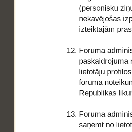
(personisku ziņu
nekavējošas izpi
izteiktajām pras
Foruma administ
paskaidrojuma re
lietotāju profilo
foruma noteikum
Republikas lik
Foruma administr
saņemt no lietot