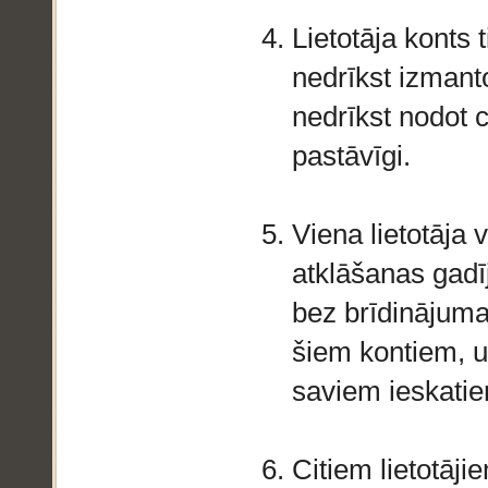
Lietotāja konts t
nedrīkst izmanto
nedrīkst nodot c
pastāvīgi.
Viena lietotāja 
atklāšanas gadīj
bez brīdinājuma 
šiem kontiem, un
saviem ieskati
Citiem lietotāji