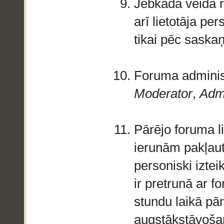
Jebkāda veida r
arī lietotāja pe
tikai pēc saska
Foruma administ
Moderator
,
Adm
Pārējo foruma l
ierunām pakļaut
personiski iztei
ir pretrunā ar 
stundu laikā pā
augstākstāvoša