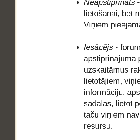
Neapstiprināts
-
lietošanai, bet
Viņiem pieejama
Iesācējs
- forum
apstiprinājuma 
uzskaitāmus rak
lietotājiem, viņi
informāciju, aps
sadaļās, lietot
taču viņiem nav
resursu.