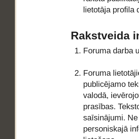
lietotāja profil
Rakstveida i
Foruma darba un
Foruma lietotāj
publicējamo teks
valodā, ievērojo
prasības. Teksto
saīsinājumi. Ne
personiskajā in