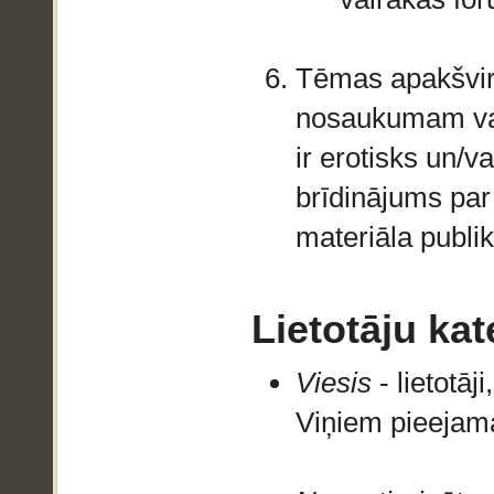
Tēmas apakšvirsr
nosaukumam va
ir erotisks un/v
brīdinājums par 
materiāla publik
Lietotāju kat
Viesis
- lietotāj
Viņiem pieejama