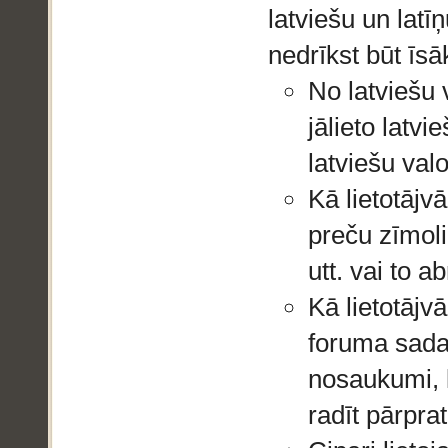
latviešu un latī
nedrīkst būt īs
No latviešu 
jālieto latvi
latviešu val
Kā lietotājv
preču zīmol
utt. vai to a
Kā lietotājv
foruma sada
nosaukumi, k
radīt pārpra