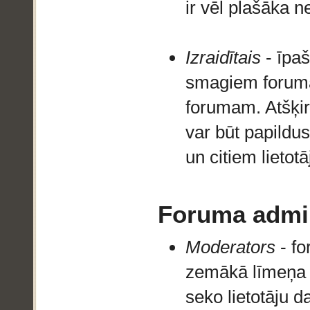
ir vēl plašāka 
Izraidītais
- īpaš
smagiem foruma
forumam. Atšķirī
var būt papildu
un citiem lietot
Foruma admin
Moderators
- fo
zemākā līmeņa ad
seko lietotāju d