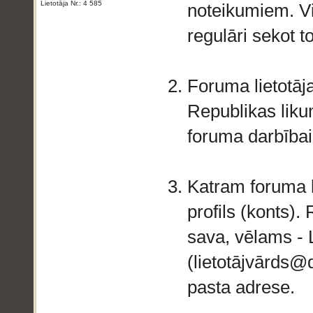
Lietotāja Nr.: 4 585
noteikumiem. Vi
regulāri sekot 
Foruma lietotāja
Republikas likum
foruma darbībai
Katram foruma li
profils (konts).
sava, vēlams - L
(lietotājvārds@d
pasta adrese.