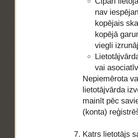
Cipari lieto
nav iespējams
kopējais ska
kopējā garum
viegli izru
Lietotājvārd
vai asociatī
Nepiemērota va
lietotājvārda iz
mainīt pēc savie
(konta) reģistrē
Katrs lietotājs 