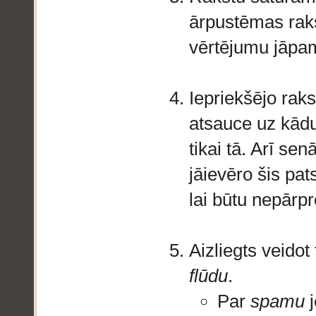
ārpustēmas raks
vērtējumu jāpa
Iepriekšējo raks
atsauce uz kādu 
tikai tā. Arī se
jāievēro šis pat
lai būtu nepārp
Aizliegts veido
flūdu
.
Par
spamu
j