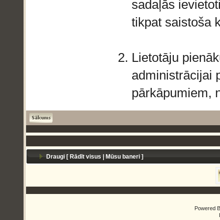
sadaļās ievietot
tikpat saistoša
Lietotāju pienā
administrācijai
pārkāpumiem, ne
Draugi [
Rādīt visus
|
Mūsu baneri
]
Powered 