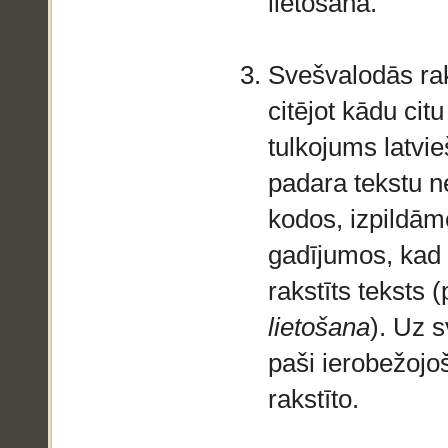
lietošana.
Svešvalodās raks
citējot kādu cit
tulkojums latvie
padara tekstu 
kodos, izpildā
gadījumos, kad 
rakstīts teksts
lietošana
). Uz s
paši ierobežojoš
rakstīto.