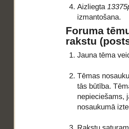
Aizliegta
13375
izmantošana.
Foruma tēmu 
rakstu (post
Jauna tēma veid
Tēmas nosaukum
tās būtība. Tēm
nepieciešams, j
nosaukumā izte
Rakstu saturam 