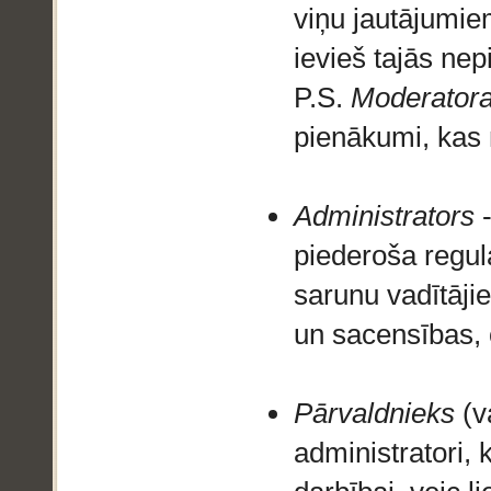
viņu jautājumiem
ievieš tajās ne
P.S.
Moderator
pienākumi, kas
Administrators
-
piederoša regul
sarunu vadītāji
un sacensības, 
Pārvaldnieks
(v
administratori,