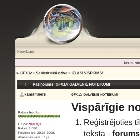
Noteikumi
Sveiki, vie
GFX.lv
>
Sabiedriskā dzīve
>
IZLASI VISPIRMS!
Paziņojums: GFX.LV GALVENIE NOTEIKUMI
kamambers
GFX.LV GALVENIE NOTEIKUMI
Vispārīgie n
Raksta hroniku
Reģistrējoties t
Grupa:
Vadītājs
Raksti: 3 680
tekstā -
forums
Pievienojies: 20.08.2008.
Atrašanās vieta: Rīga