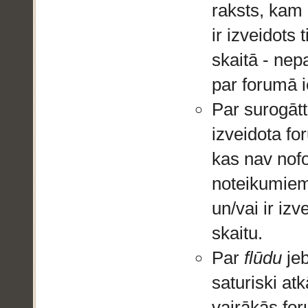
raksts, kam 
ir izveidots t
skaitā - nep
par forumā 
Par surogātt
izveidota fo
kas nav nofo
noteikumiem
un/vai ir izv
skaitu.
Par
flūdu
jeb
saturiski atk
vairākās fo