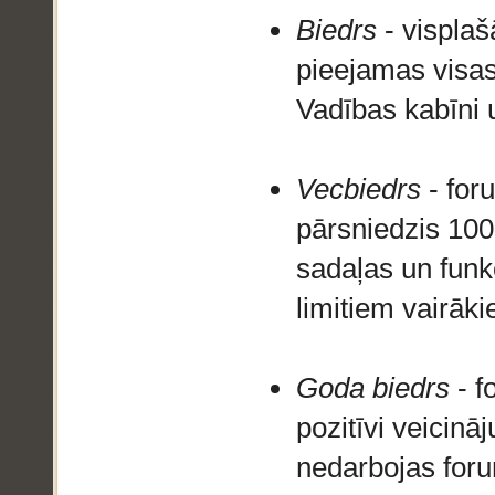
Biedrs
- visplaš
pieejamas visas
Vadības kabīni 
Vecbiedrs
- for
pārsniedzis 100
sadaļas un funkc
limitiem vairāk
Goda biedrs
- f
pozitīvi veicināj
nedarbojas foru