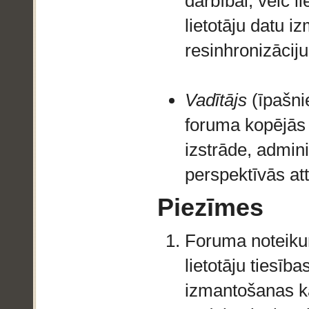
darbībai, veic li
lietotāju datu 
resinhronizāciju
Vadītājs
(īpašnie
foruma kopējās
izstrāde, admin
perspektīvās att
Piezīmes
Foruma noteiku
lietotāju tiesīb
izmantošanas kā