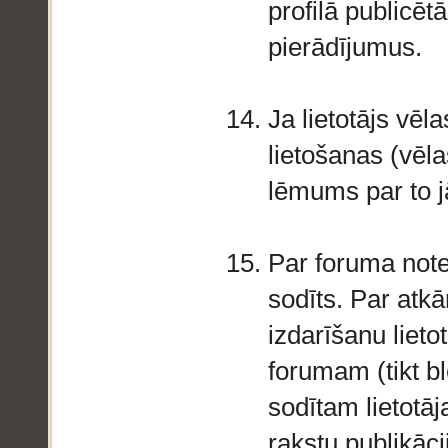
profilā publicē
pierādījumus.
Ja lietotājs vēl
lietošanas (vēla
lēmums par to 
Par foruma note
sodīts. Par atk
izdarīšanu lietot
forumam (tikt bl
sodītam lietotā
rakstu publikāci