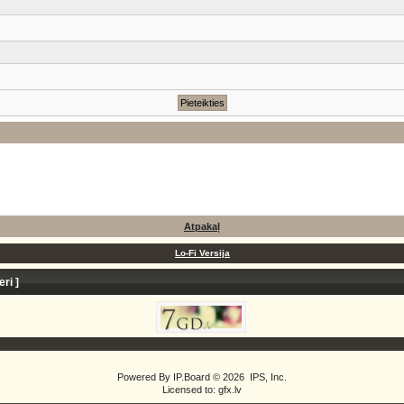
Atpakaļ
Lo-Fi Versija
eri
]
Powered By
IP.Board
© 2026
IPS, Inc
.
Licensed to: gfx.lv