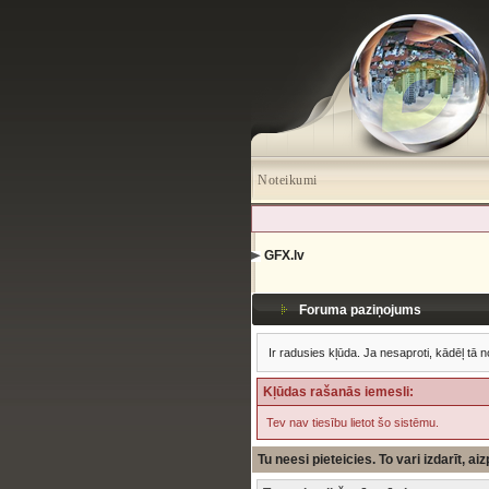
Noteikumi
GFX.lv
Foruma paziņojums
Ir radusies kļūda. Ja nesaproti, kādēļ tā n
Kļūdas rašanās iemesli:
Tev nav tiesību lietot šo sistēmu.
Tu neesi pieteicies. To vari izdarīt, a