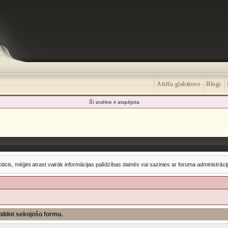
Attēlu glabātuve
Blogi
Šī izvēlne ir atspējota
oticis, mēģini atrast vairāk informācijas palīdzības datnēs vai sazinies ar foruma administrācij
izpildot sekojošo formu.