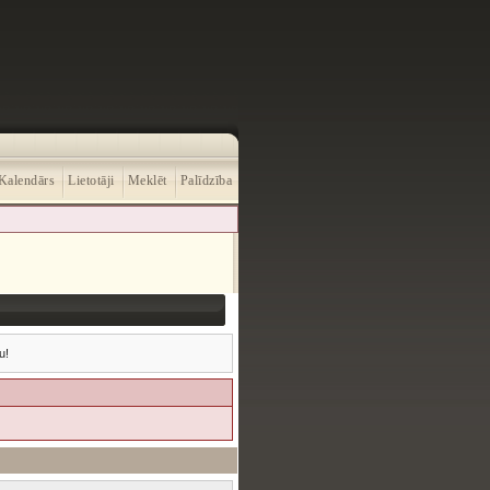
Kalendārs
Lietotāji
Meklēt
Palīdzība
u!