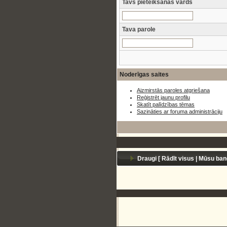
Tavs pieteikšanās vārds
Tava parole
Noderīgas saites
Aizmirstās paroles atgriešana
Reģistrēt jaunu profilu
Skatīt palīdzības tēmas
Sazināties ar foruma administrāciju
Draugi [
Rādīt visus
|
Mūsu ban