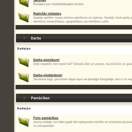
Sarunas
Runājam par visdažādākajām tēmām.
Radošās izklaides
Sadaļa spēlēm, kuras veicina radošumu un izdomu. Sadaļā, kurā spēļu pa
elementu izmantošanu, apspriešanu vai minēšanu utml.
Darbs
Sadaļas
Darba pieteikumi
Gribi nopelnīt, bet nezini kā? Griezies šeit un paziņo, ka esi brīvs un gat
Darba piedāvājumi
Jāuztaisa logo, jāuzzīmē mājas lapa vai jārediģē fotogrāfija, bet tu to nep
Pamācības
Sadaļas
Foto pamācības
Jauna sadaļa, kur laika gaitā tiks apkopotas esošās un ievietotas jaun
un pēcapstrādi.