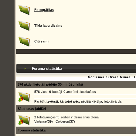
Fotogrāfijas
Tīkla lapu dizains
Citi žanri
Foruma statistika
Šodienas aktīvās tēmas
·
576 aktīvi lietotāji pēdējo 30 minūšu laikā
576
viesi,
0
lietotāji,
0
anonīmi pieteikušies
Parādīt izvērsti, kārtojot pēc:
pēdējā klikšķa
,
lietotājvārda
Šīs dienas jubilāri
2
lietotājam(-iem) šodien ir dzimšanas diena
Violence
(
39
) |
Colderon
(
37
)
Foruma statistika