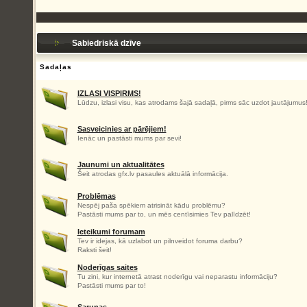
Sabiedriskā dzīve
Sadaļas
IZLASI VISPIRMS!
Lūdzu, izlasi visu, kas atrodams šajā sadaļā, pirms sāc uzdot jautājumus
Sasveicinies ar pārējiem!
Ienāc un pastāsti mums par sevi!
Jaunumi un aktualitātes
Šeit atrodas gfx.lv pasaules aktuālā informācija.
Problēmas
Nespēj paša spēkiem atrisināt kādu problēmu?
Pastāsti mums par to, un mēs centīsimies Tev palīdzēt!
Ieteikumi forumam
Tev ir idejas, kā uzlabot un pilnveidot foruma darbu?
Raksti šeit!
Noderīgas saites
Tu zini, kur internetā atrast noderīgu vai neparastu informāciju?
Pastāsti mums par to!