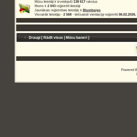
Mūsu lietotāji ir izveidojuši
138 617
rakstus
Mums ir
2 043
reģistrēti lietotāji
Jaunākais reģistrētais lietotājs ir
Blumbergs
Visvairāk lietotāju -
2 568
- tiešsaistē vienlaicīgi reģistrēti
06.02.2026.
Draugi [
Rādīt visus
|
Mūsu baneri
]
Powered 