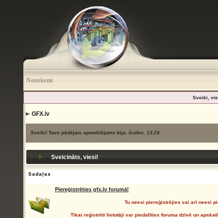
Noteikumi
Sveiki, vie
GFX.lv
Sveiki! Tavs pēdējais apmeklējums bija:
šodien, 13:24
Sveicināts, viesi!
Sadaļas
Piereģistrēties gfx.lv forumā!
Tu neesi piereģistrējies vai arī neesi pi
Tikai reģistrēti lietotāji var piedalīties foruma dzīvē un apsk