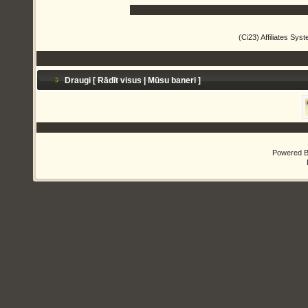
(Ci23) Affiliates Sy
Draugi [
Rādīt visus
|
Mūsu baneri
]
Powered 