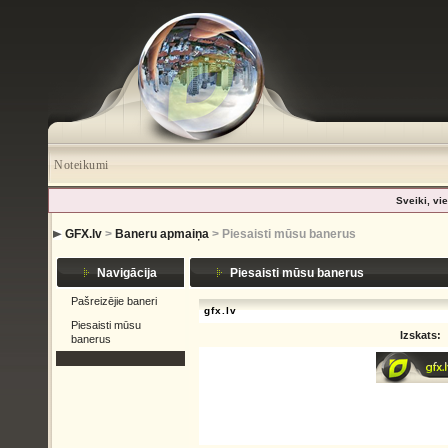
Noteikumi
Sveiki, vie
GFX.lv
>
Baneru apmaiņa
> Piesaisti mūsu banerus
Navigācija
Piesaisti mūsu banerus
Pašreizējie baneri
gfx.lv
Piesaisti mūsu
Izskats:
banerus