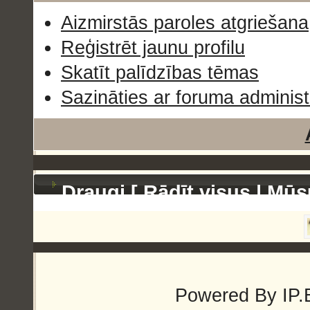
Aizmirstās paroles atgriešana
Reģistrēt jaunu profilu
Skatīt palīdzības tēmas
Sazināties ar foruma administ
Draugi [
Rādīt visus
|
Mūs
Powered By
IP.