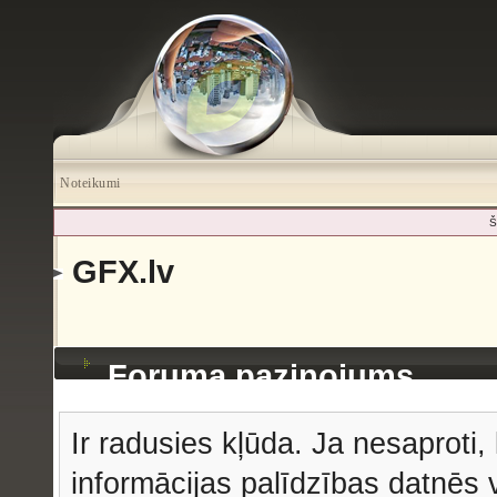
Noteikumi
Š
GFX.lv
Foruma paziņojums
Ir radusies kļūda. Ja nesaproti, 
informācijas palīdzības datnēs v