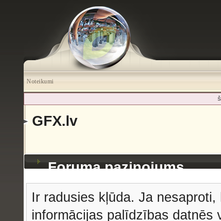
Noteikumi
Š
GFX.lv
Foruma paziņojums
Ir radusies kļūda. Ja nesaproti, 
informācijas palīdzības datnēs v