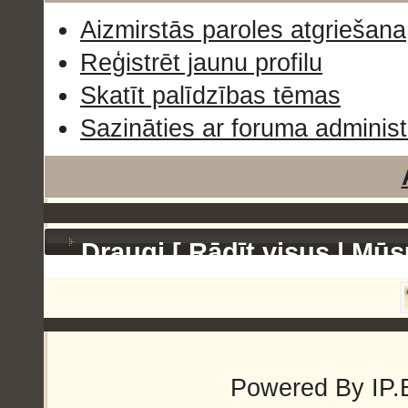
Aizmirstās paroles atgriešana
Reģistrēt jaunu profilu
Skatīt palīdzības tēmas
Sazināties ar foruma administ
Draugi [
Rādīt visus
|
Mūs
Powered By
IP.