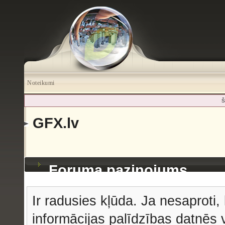
Noteikumi
Š
GFX.lv
Foruma paziņojums
Ir radusies kļūda. Ja nesaproti, 
informācijas palīdzības datnēs v