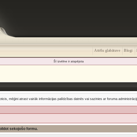
Attēlu glabātuve
Blogi
Šī izvēlne ir atspējota
oticis, mēģini atrast vairāk informācijas palīdzības datnēs vai sazinies ar foruma administrācij
izpildot sekojošo formu.