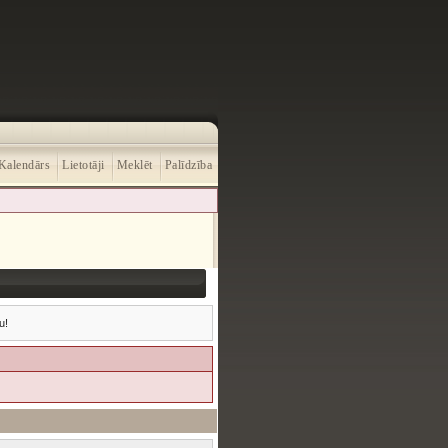
Kalendārs
Lietotāji
Meklēt
Palīdzība
u!