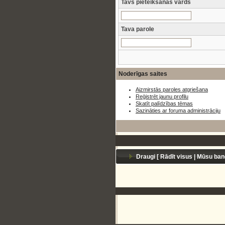
Tavs pieteikšanās vārds
Tava parole
Noderīgas saites
Aizmirstās paroles atgriešana
Reģistrēt jaunu profilu
Skatīt palīdzības tēmas
Sazināties ar foruma administrāciju
Draugi [
Rādīt visus
|
Mūsu ban