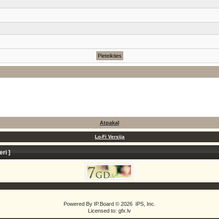
Atpakaļ
Lo-Fi Versija
eri
]
Powered By
IP.Board
© 2026
IPS, Inc
.
Licensed to: gfx.lv