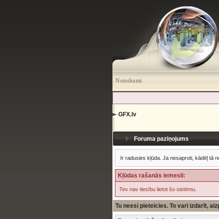
Noteikumi
GFX.lv
Foruma paziņojums
Ir radusies kļūda. Ja nesaproti, kādēļ tā n
Kļūdas rašanās iemesli:
Tev nav tiesību lietot šo sistēmu.
Tu neesi pieteicies. To vari izdarīt, a