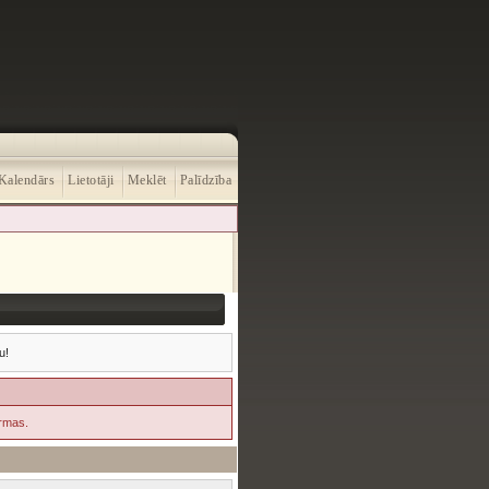
Kalendārs
Lietotāji
Meklēt
Palīdzība
u!
ormas.