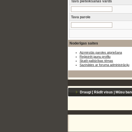
Tavs pieteikšanās vārds
Tava parole
Noderīgas saites
Aizmirstās paroles atgriešana
Reģistrēt jaunu profilu
Skatīt palīdzības tēmas
Sazināties ar foruma administrāciju
Draugi [
Rādīt visus
|
Mūsu ban