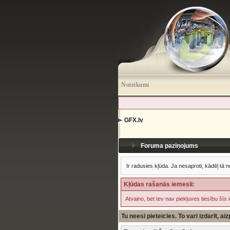
Noteikumi
GFX.lv
Foruma paziņojums
Ir radusies kļūda. Ja nesaproti, kādēļ tā n
Kļūdas rašanās iemesli:
Atvaino, bet tev nav piekļuves tiesību šīs 
Tu neesi pieteicies. To vari izdarīt, a