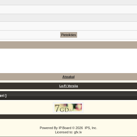
Atpakaļ
Lo-Fi Versija
eri
]
Powered By
IP.Board
© 2026
IPS, Inc
.
Licensed to: gfx.lv