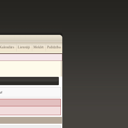
Kalendārs
Lietotāji
Meklēt
Palīdzība
u!