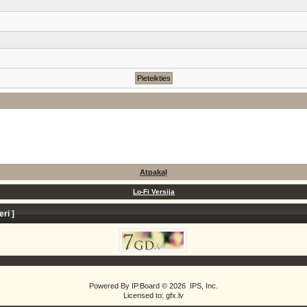
Atpakaļ
Lo-Fi Versija
eri
]
Powered By
IP.Board
© 2026
IPS, Inc
.
Licensed to: gfx.lv