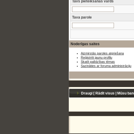
Tavs pieteikšanās vārds
Tava parole
Noderīgas saites
Aizmirstās paroles atgriešana
Reģistrēt jaunu profilu
Skatīt palīdzības tēmas
Sazināties ar foruma administrāciju
Draugi [
Rādīt visus
|
Mūsu ban