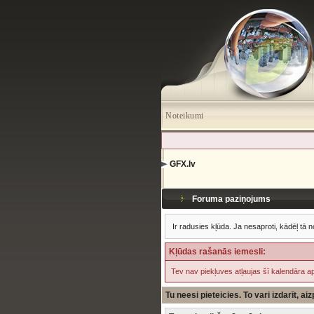
Noteikumi
GFX.lv
Foruma paziņojums
Ir radusies kļūda. Ja nesaproti, kādēļ tā n
Kļūdas rašanās iemesli:
Tev nav piekļuves atļaujas šī kalendāra ap
Tu neesi pieteicies. To vari izdarīt, a