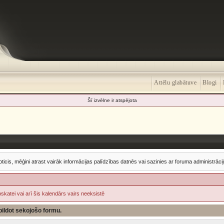
Attēlu glabātuve
Blogi
Šī izvēlne ir atspējota
oticis, mēģini atrast vairāk informācijas palīdzības datnēs vai sazinies ar foruma administrācij
skatei vai arī šis kalendārs vairs neeksistē
izpildot sekojošo formu.