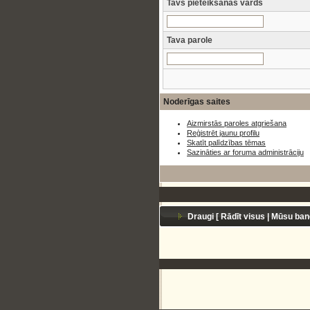
Tavs pieteikšanās vārds
Tava parole
Noderīgas saites
Aizmirstās paroles atgriešana
Reģistrēt jaunu profilu
Skatīt palīdzības tēmas
Sazināties ar foruma administrāciju
Draugi [
Rādīt visus
|
Mūsu ban