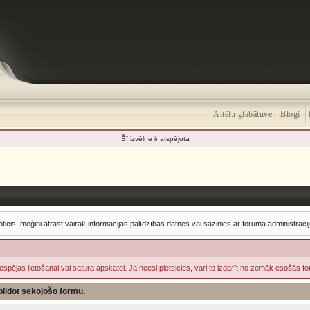
Attēlu glabātuve
Blogi
Šī izvēlne ir atspējota
oticis, mēģini atrast vairāk informācijas palīdzības datnēs vai sazinies ar foruma administrācij
iespējas lietošanai vai satura apskatei. Ja neesi pieteicies, vari to izdarīt no zemāk esošās f
izpildot sekojošo formu.