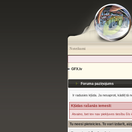
Noteikumi
GFX.lv
Foruma paziņojums
Ir radusies kļūda. Ja nesaproti, kādēļ tā n
Kļūdas rašanās iemesli:
Atvaino, bet tev nav piekļuves tiesību šīs 
Tu neesi pieteicies. To vari izdarīt, a