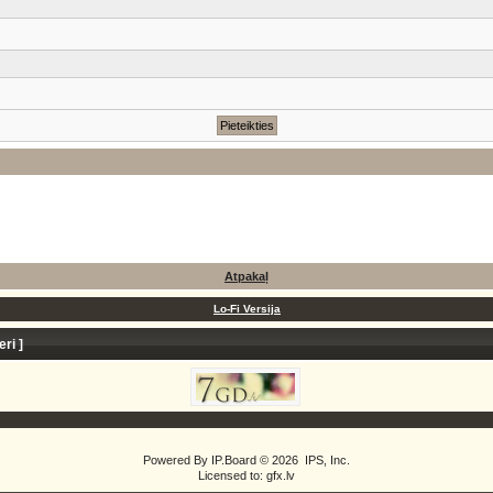
Atpakaļ
Lo-Fi Versija
eri
]
Powered By
IP.Board
© 2026
IPS, Inc
.
Licensed to: gfx.lv