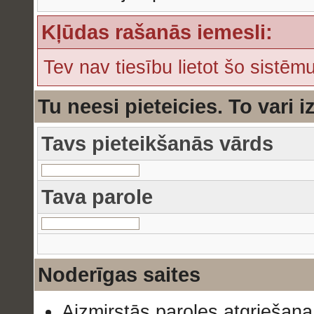
Kļūdas rašanās iemesli:
Tev nav tiesību lietot šo sistēmu
Tu neesi pieteicies. To vari i
Tavs pieteikšanās vārds
Tava parole
Noderīgas saites
Aizmirstās paroles atgriešana