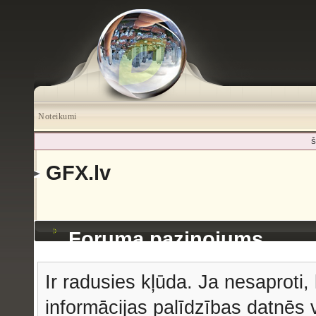
Noteikumi
Š
GFX.lv
Foruma paziņojums
Ir radusies kļūda. Ja nesaproti, 
informācijas palīdzības datnēs v