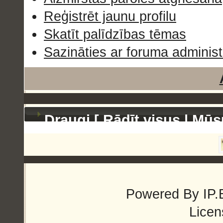
Reģistrēt jaunu profilu
Skatīt palīdzības tēmas
Sazināties ar foruma administ
Draugi [
Rādīt visus
|
Mūs
Powered By
IP.
Licen