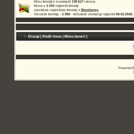
Mūsu lietotāji ir izveidojuši
138 617
rakstus
Mums ir
2 043
reģistrēti lietotāji
Jaunākais reģistrētais lietotājs ir
Blumbergs
Visvairāk lietotāju -
2 568
- tiešsaistē vienlaicīgi reģistrēti
06.02.2026.
Draugi [
Rādīt visus
|
Mūsu baneri
]
Powered 