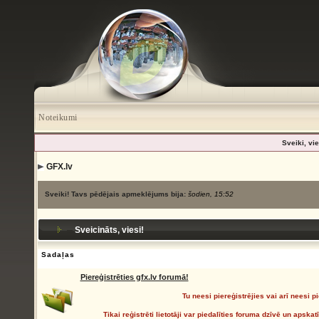
Noteikumi
Sveiki, vie
GFX.lv
Sveiki! Tavs pēdējais apmeklējums bija:
šodien, 15:52
Sveicināts, viesi!
Sadaļas
Piereģistrēties gfx.lv forumā!
Tu neesi piereģistrējies vai arī neesi pi
Tikai reģistrēti lietotāji var piedalīties foruma dzīvē un apsk