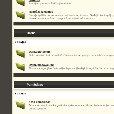
Sarunas
Runājam par visdažādākajām tēmām.
Radošās izklaides
Sadaļa spēlēm, kuras veicina radošumu un izdomu. Sadaļā, kurā spēļu pa
elementu izmantošanu, apspriešanu vai minēšanu utml.
Darbs
Sadaļas
Darba pieteikumi
Gribi nopelnīt, bet nezini kā? Griezies šeit un paziņo, ka esi brīvs un gat
Darba piedāvājumi
Jāuztaisa logo, jāuzzīmē mājas lapa vai jārediģē fotogrāfija, bet tu to nep
Pamācības
Sadaļas
Foto pamācības
Jauna sadaļa, kur laika gaitā tiks apkopotas esošās un ievietotas jaun
un pēcapstrādi.