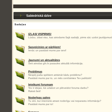
Sabiedriskā dzīve
Sadaļas
IZLASI VISPIRMS!
Lūdzu, izlasi visu, kas atrodams šajā sadaļā, pirms sāc uzdot jautājumus
Sasveicinies ar pārējiem!
Ienāc un pastāsti mums par sevi!
Jaunumi un aktualitātes
Šeit atrodas gfx.lv pasaules aktuālā informācija.
Problēmas
Nespēj paša spēkiem atrisināt kādu problēmu?
Pastāsti mums par to, un mēs centīsimies Tev palīdzēt!
Ieteikumi forumam
Tev ir idejas, kā uzlabot un pilnveidot foruma darbu?
Raksti šeit!
Noderīgas saites
Tu zini, kur internetā atrast noderīgu vai neparastu informāciju?
Pastāsti mums par to!