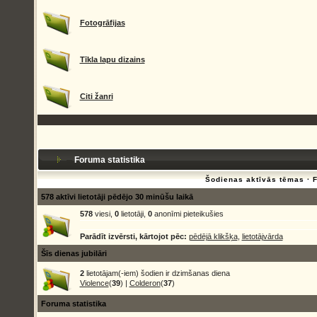
Fotogrāfijas
Tīkla lapu dizains
Citi žanri
Foruma statistika
Šodienas aktīvās tēmas
·
578 aktīvi lietotāji pēdējo 30 minūšu laikā
578
viesi,
0
lietotāji,
0
anonīmi pieteikušies
Parādīt izvērsti, kārtojot pēc:
pēdējā klikšķa
,
lietotājvārda
Šīs dienas jubilāri
2
lietotājam(-iem) šodien ir dzimšanas diena
Violence
(
39
) |
Colderon
(
37
)
Foruma statistika