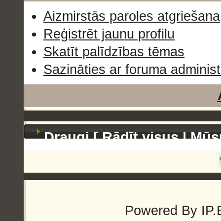
Aizmirstās paroles atgriešana
Reģistrēt jaunu profilu
Skatīt palīdzības tēmas
Sazināties ar foruma administ
Draugi [
Rādīt visus
|
Mūs
Powered By
IP.