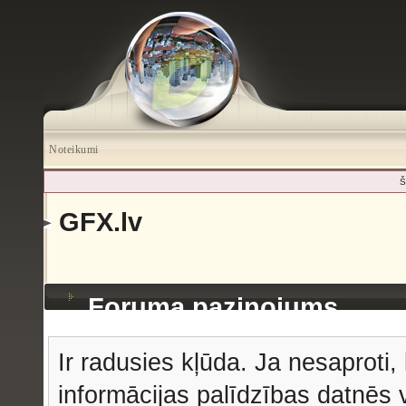
Noteikumi
Š
GFX.lv
Foruma paziņojums
Ir radusies kļūda. Ja nesaproti, 
informācijas palīdzības datnēs v