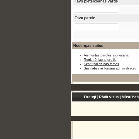
Tavs pieteikšanās vārds
Tava parole
Noderīgas saites
Aizmirstās paroles atgriešana
Reģistrēt jaunu profilu
Skatīt palīdzības tēmas
Sazināties ar foruma administrāciju
Draugi [
Rādīt visus
|
Mūsu ban