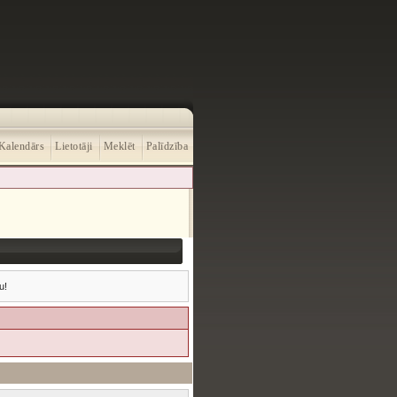
Kalendārs
Lietotāji
Meklēt
Palīdzība
u!