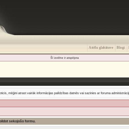
Attēlu glabātuve
Blogi
Šī izvēlne ir atspējota
oticis, mēģini atrast vairāk informācijas palīdzības datnēs vai sazinies ar foruma administrācij
izpildot sekojošo formu.