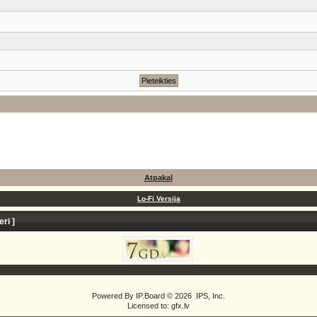
Atpakaļ
Lo-Fi Versija
eri
]
Powered By
IP.Board
© 2026
IPS, Inc
.
Licensed to: gfx.lv