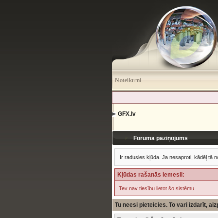
Noteikumi
GFX.lv
Foruma paziņojums
Ir radusies kļūda. Ja nesaproti, kādēļ tā n
Kļūdas rašanās iemesli:
Tev nav tiesību lietot šo sistēmu.
Tu neesi pieteicies. To vari izdarīt, a