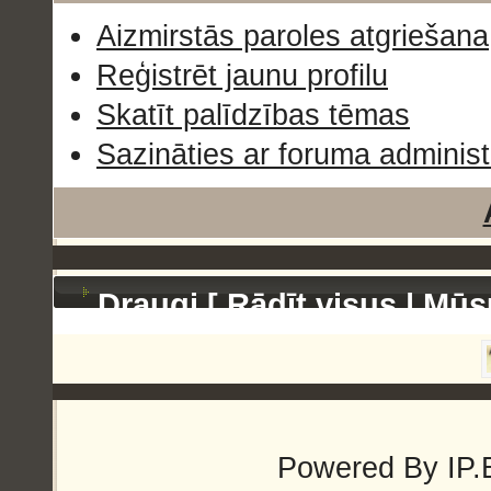
Aizmirstās paroles atgriešana
Reģistrēt jaunu profilu
Skatīt palīdzības tēmas
Sazināties ar foruma administ
Draugi [
Rādīt visus
|
Mūs
Powered By
IP.