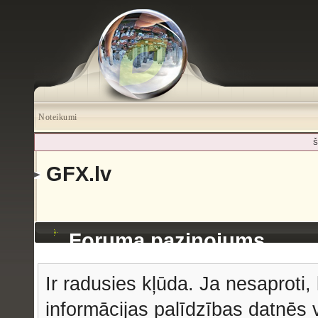
Noteikumi
Š
GFX.lv
Foruma paziņojums
Ir radusies kļūda. Ja nesaproti, 
informācijas palīdzības datnēs v