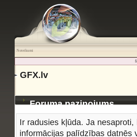
Noteikumi
Š
GFX.lv
Foruma paziņojums
Ir radusies kļūda. Ja nesaproti, 
informācijas palīdzības datnēs v