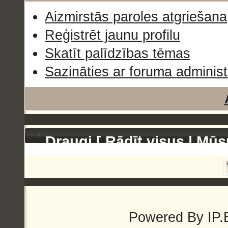
Aizmirstās paroles atgriešana
Reģistrēt jaunu profilu
Skatīt palīdzības tēmas
Sazināties ar foruma administ
Draugi [
Rādīt visus
|
Mūs
Powered By
IP.