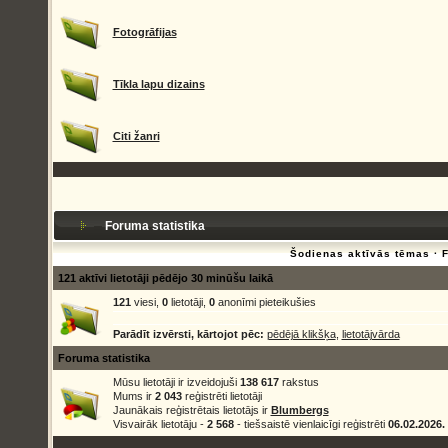
Fotogrāfijas
Tīkla lapu dizains
Citi žanri
Foruma statistika
Šodienas aktīvās tēmas
·
121 aktīvi lietotāji pēdējo 30 minūšu laikā
121
viesi,
0
lietotāji,
0
anonīmi pieteikušies
Parādīt izvērsti, kārtojot pēc:
pēdējā klikšķa
,
lietotājvārda
Foruma statistika
Mūsu lietotāji ir izveidojuši
138 617
rakstus
Mums ir
2 043
reģistrēti lietotāji
Jaunākais reģistrētais lietotājs ir
Blumbergs
Visvairāk lietotāju -
2 568
- tiešsaistē vienlaicīgi reģistrēti
06.02.2026.