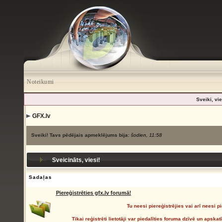
Noteikumi
Sveiki, vie
GFX.lv
Sveiki! Tavs pēdējais apmeklējums bija:
šodien, 11:58
Sveicināts, viesi!
Sadaļas
Piereģistrēties gfx.lv forumā!
Tu neesi piereģistrējies vai arī neesi pi
Tikai reģistrēti lietotāji var piedalīties foruma dzīvē un apsk