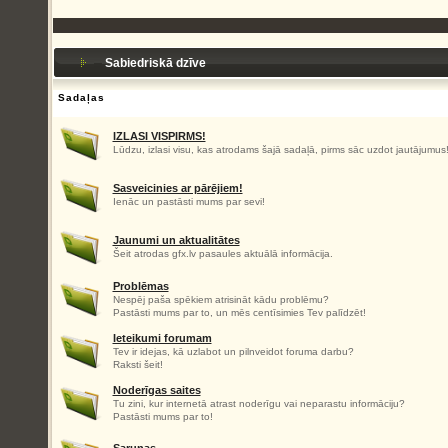
Sabiedriskā dzīve
Sadaļas
IZLASI VISPIRMS!
Lūdzu, izlasi visu, kas atrodams šajā sadaļā, pirms sāc uzdot jautājumus
Sasveicinies ar pārējiem!
Ienāc un pastāsti mums par sevi!
Jaunumi un aktualitātes
Šeit atrodas gfx.lv pasaules aktuālā informācija.
Problēmas
Nespēj paša spēkiem atrisināt kādu problēmu?
Pastāsti mums par to, un mēs centīsimies Tev palīdzēt!
Ieteikumi forumam
Tev ir idejas, kā uzlabot un pilnveidot foruma darbu?
Raksti šeit!
Noderīgas saites
Tu zini, kur internetā atrast noderīgu vai neparastu informāciju?
Pastāsti mums par to!