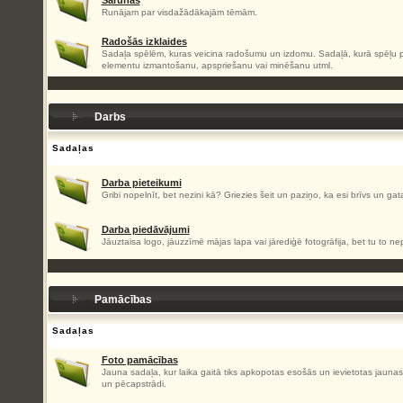
Sarunas
Runājam par visdažādākajām tēmām.
Radošās izklaides
Sadaļa spēlēm, kuras veicina radošumu un izdomu. Sadaļā, kurā spēļu pa
elementu izmantošanu, apspriešanu vai minēšanu utml.
Darbs
Sadaļas
Darba pieteikumi
Gribi nopelnīt, bet nezini kā? Griezies šeit un paziņo, ka esi brīvs un gat
Darba piedāvājumi
Jāuztaisa logo, jāuzzīmē mājas lapa vai jārediģē fotogrāfija, bet tu to nep
Pamācības
Sadaļas
Foto pamācības
Jauna sadaļa, kur laika gaitā tiks apkopotas esošās un ievietotas jaun
un pēcapstrādi.