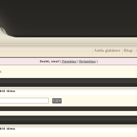
Attēlu glabātuve
Blogi
Sveiki, viesi!
(
Pieteikties
|
Reģistrēties
)
a
eklē tēmu
eklē tēmu