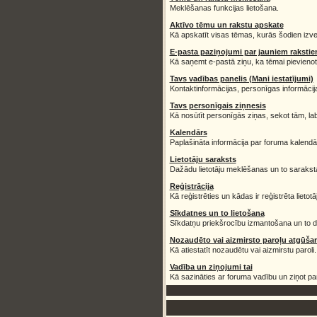
Meklēšanas funkcijas lietošana.
Aktīvo tēmu un rakstu apskate
Kā apskatīt visas tēmas, kurās šodien izvei
E-pasta paziņojumi par jauniem raksti
Kā saņemt e-pastā ziņu, ka tēmai pievienot
Tavs vadības panelis (Mani iestatījumi)
Kontaktinformācijas, personīgas informācija
Tavs personīgais ziņnesis
Kā nosūtīt personīgās ziņas, sekot tām, la
Kalendārs
Paplašināta informācija par foruma kalendā
Lietotāju saraksts
Dažādu lietotāju meklēšanas un to sarakst
Reģistrācija
Kā reģistrēties un kādas ir reģistrēta lietot
Sīkdatnes un to lietošana
Sīkdatņu priekšrocību izmantošana un to 
Nozaudēto vai aizmirsto paroļu atgūša
Kā atiestatīt nozaudētu vai aizmirstu paroli.
Vadība un ziņojumi tai
Kā sazināties ar foruma vadību un ziņot pa