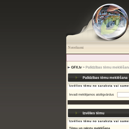
Noteikumi
GFX.lv
> Palīdzības tēmu meklēšan
Palīdzības tēmu meklēšana
Izvēlies tēmu no saraksta vai sam
Ievadi meklējamos atslēgvārdus
Izvēlies tēmu
Izvēlies tēmu no saraksta vai sam
Tēmu un rakstu meklēšana