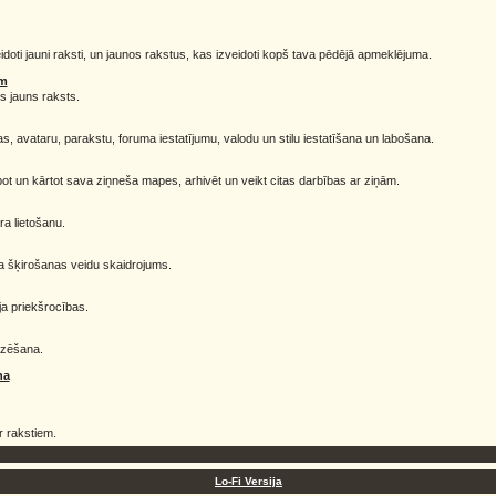
doti jauni raksti, un jaunos rakstus, kas izveidoti kopš tava pēdējā apmeklējuma.
em
s jauns raksts.
s, avataru, parakstu, foruma iestatījumu, valodu un stilu iestatīšana un labošana.
bot un kārtot sava ziņneša mapes, arhivēt un veikt citas darbības ar ziņām.
ra lietošanu.
a šķirošanas veidu skaidrojums.
āja priekšrocības.
dzēšana.
na
r rakstiem.
Lo-Fi Versija