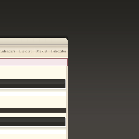
Kalendārs
Lietotāji
Meklēt
Palīdzība