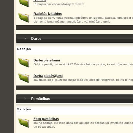
Sarunas
Runājam par visdažādākajām tēmām.
Radošās izklaides
Sadaļa spēlēm, kuras veicina radošumu un izdomu. Sadaļā, kurā spēļu pa
elementu izmantošanu, apspriešanu vai minēšanu utml.
Darbs
Sadaļas
Darba pieteikumi
Gribi nopelnīt, bet nezini kā? Griezies šeit un paziņo, ka esi brīvs un gat
Darba piedāvājumi
Jāuztaisa logo, jāuzzīmē mājas lapa vai jārediģē fotogrāfija, bet tu to nep
Pamācības
Sadaļas
Foto pamācības
Jauna sadaļa, kur laika gaitā tiks apkopotas esošās un ievietotas jaun
un pēcapstrādi.