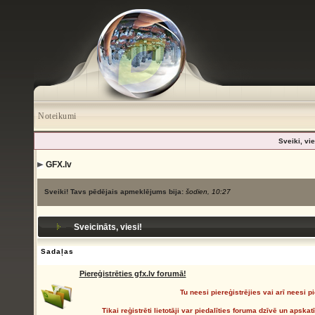
Noteikumi
Sveiki, vie
GFX.lv
Sveiki! Tavs pēdējais apmeklējums bija:
šodien, 10:27
Sveicināts, viesi!
Sadaļas
Piereģistrēties gfx.lv forumā!
Tu neesi piereģistrējies vai arī neesi pi
Tikai reģistrēti lietotāji var piedalīties foruma dzīvē un apsk