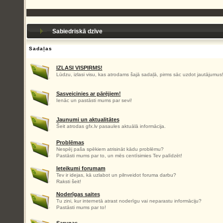
Sabiedriskā dzīve
Sadaļas
IZLASI VISPIRMS!
Lūdzu, izlasi visu, kas atrodams šajā sadaļā, pirms sāc uzdot jautājumus
Sasveicinies ar pārējiem!
Ienāc un pastāsti mums par sevi!
Jaunumi un aktualitātes
Šeit atrodas gfx.lv pasaules aktuālā informācija.
Problēmas
Nespēj paša spēkiem atrisināt kādu problēmu?
Pastāsti mums par to, un mēs centīsimies Tev palīdzēt!
Ieteikumi forumam
Tev ir idejas, kā uzlabot un pilnveidot foruma darbu?
Raksti šeit!
Noderīgas saites
Tu zini, kur internetā atrast noderīgu vai neparastu informāciju?
Pastāsti mums par to!