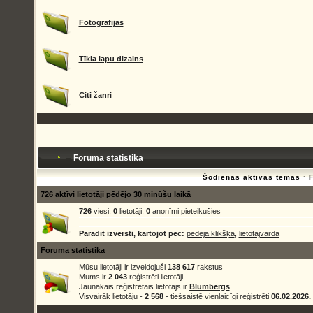
Fotogrāfijas
Tīkla lapu dizains
Citi žanri
Foruma statistika
Šodienas aktīvās tēmas
·
726 aktīvi lietotāji pēdējo 30 minūšu laikā
726
viesi,
0
lietotāji,
0
anonīmi pieteikušies
Parādīt izvērsti, kārtojot pēc:
pēdējā klikšķa
,
lietotājvārda
Foruma statistika
Mūsu lietotāji ir izveidojuši
138 617
rakstus
Mums ir
2 043
reģistrēti lietotāji
Jaunākais reģistrētais lietotājs ir
Blumbergs
Visvairāk lietotāju -
2 568
- tiešsaistē vienlaicīgi reģistrēti
06.02.2026.