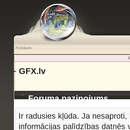
Noteikumi
Š
GFX.lv
Foruma paziņojums
Ir radusies kļūda. Ja nesaproti, 
informācijas palīdzības datnēs v