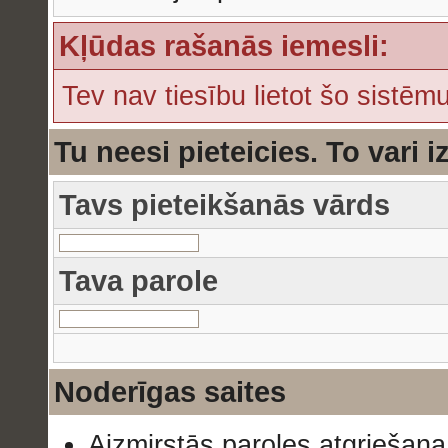
Kļūdas rašanās iemesli:
Tev nav tiesību lietot šo sistēmu
Tu neesi pieteicies. To vari i
Tavs pieteikšanās vārds
Tava parole
Noderīgas saites
Aizmirstās paroles atgriešana