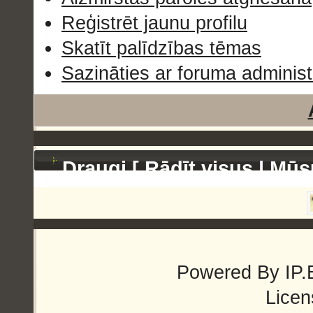
Reģistrēt jaunu profilu
Skatīt palīdzības tēmas
Sazināties ar foruma administ
Draugi [
Rādīt visus
|
Mūs
Powered By
IP.
Licen