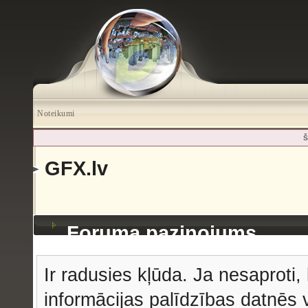
Noteikumi
Š
GFX.lv
Foruma paziņojums
Ir radusies kļūda. Ja nesaproti, 
informācijas palīdzības datnēs v