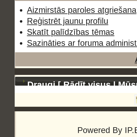
Aizmirstās paroles atgriešana
Reģistrēt jaunu profilu
Skatīt palīdzības tēmas
Sazināties ar foruma administ
Draugi [
Rādīt visus
|
Mūs
Powered By
IP.