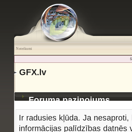
Noteikumi
Š
GFX.lv
Foruma paziņojums
Ir radusies kļūda. Ja nesaproti, 
informācijas palīdzības datnēs v