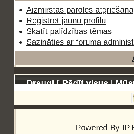
Aizmirstās paroles atgriešana
Reģistrēt jaunu profilu
Skatīt palīdzības tēmas
Sazināties ar foruma administ
Draugi [
Rādīt visus
|
Mūs
Powered By
IP.