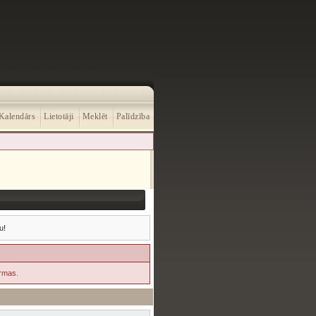
Kalendārs
Lietotāji
Meklēt
Palīdzība
u!
ormas.