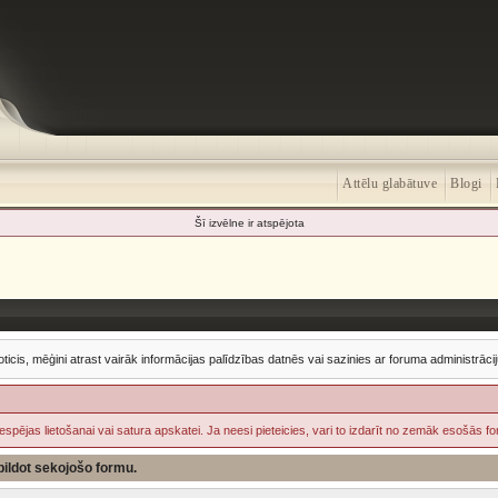
Attēlu glabātuve
Blogi
Šī izvēlne ir atspējota
oticis, mēģini atrast vairāk informācijas palīdzības datnēs vai sazinies ar foruma administrācij
iespējas lietošanai vai satura apskatei. Ja neesi pieteicies, vari to izdarīt no zemāk esošās f
izpildot sekojošo formu.