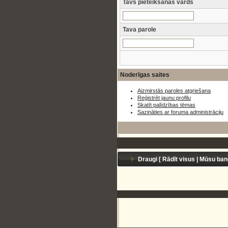
Tavs pieteikšanās vārds
Tava parole
Noderīgas saites
Aizmirstās paroles atgriešana
Reģistrēt jaunu profilu
Skatīt palīdzības tēmas
Sazināties ar foruma administrāciju
Draugi [
Rādīt visus
|
Mūsu ban