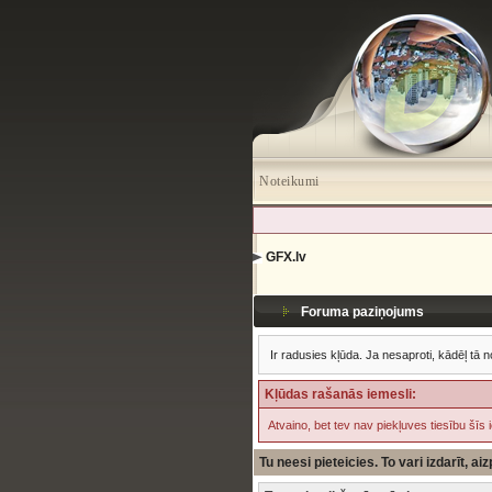
Noteikumi
GFX.lv
Foruma paziņojums
Ir radusies kļūda. Ja nesaproti, kādēļ tā n
Kļūdas rašanās iemesli:
Atvaino, bet tev nav piekļuves tiesību šīs 
Tu neesi pieteicies. To vari izdarīt, a