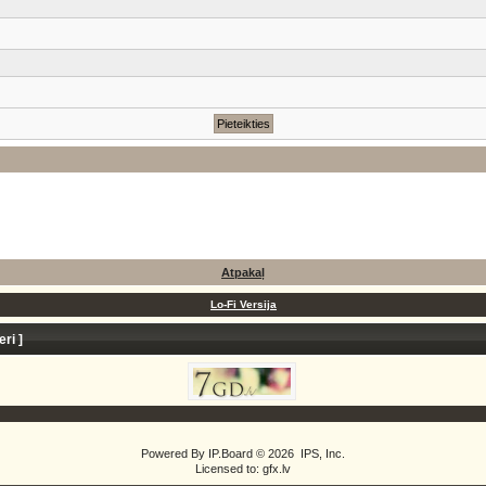
Atpakaļ
Lo-Fi Versija
eri
]
Powered By
IP.Board
© 2026
IPS, Inc
.
Licensed to: gfx.lv